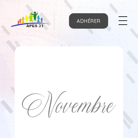
ADHÉRER
APES31