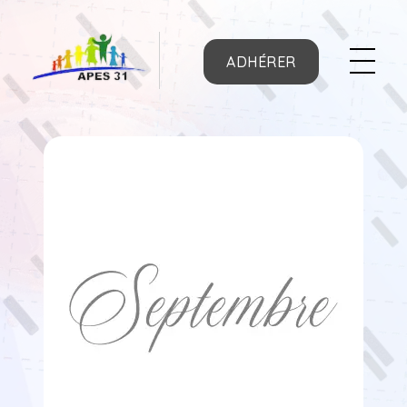
ADHÉRER
APES31