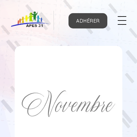
ADHÉRER
APES31