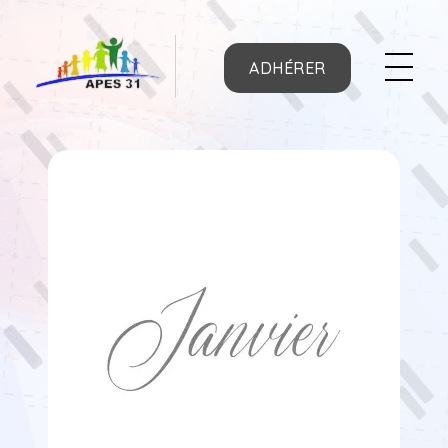
ADHÉRER
APES31