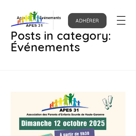
Accueil
»
Événements
ADHÉRER
APES31
Posts in category:
Événements