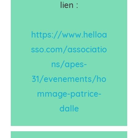
lien :
https://www.helloa
sso.com/associatio
ns/apes-
31/evenements/ho
mmage-patrice-
dalle