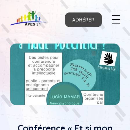
ADHÉRER
APES31
Conférence « Et si mon