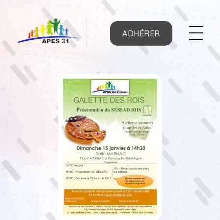
ADHÉRER
APES31