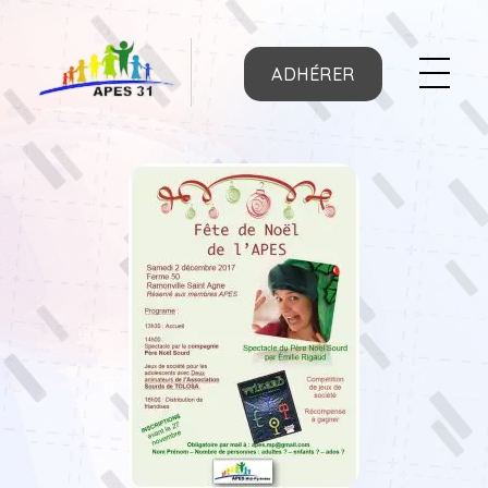
ADHÉRER
APES31