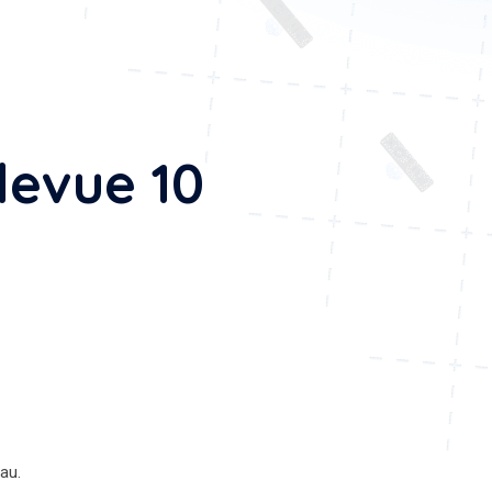
levue 10
au.